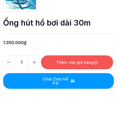
Ống hút hồ bơi dài 30m
1.350.000
₫
Thêm vào giỏ hàng
Chat Zalo hỗ
trợ