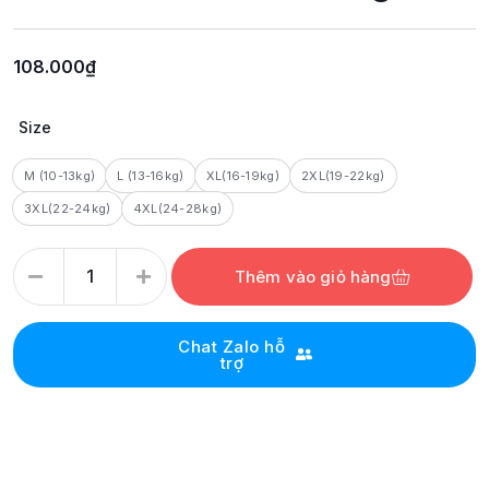
108.000
₫
Size
M (10-13kg)
L (13-16kg)
XL(16-19kg)
2XL(19-22kg)
3XL(22-24kg)
4XL(24-28kg)
Thêm vào giỏ hàng
Chat Zalo hỗ
trợ