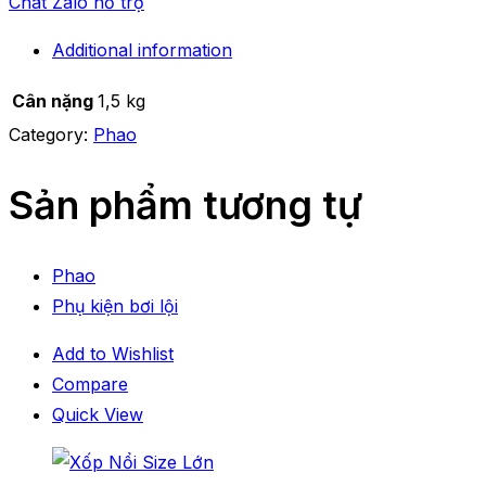
Chat Zalo hỗ trợ
Additional information
Cân nặng
1,5 kg
Category:
Phao
Sản phẩm tương tự
Phao
Phụ kiện bơi lội
Add to Wishlist
Compare
Quick View