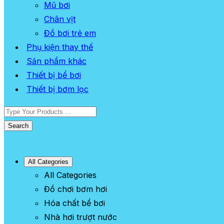
Mũ bơi
Chân vịt
Đồ bơi trẻ em
Phụ kiện thay thế
Sản phẩm khác
Thiết bị bể bơi
Thiết bị bơm lọc
Search
All Categories
All Categories
Đồ chơi bơm hơi
Hóa chất bể bơi
Nhà hơi trượt nước