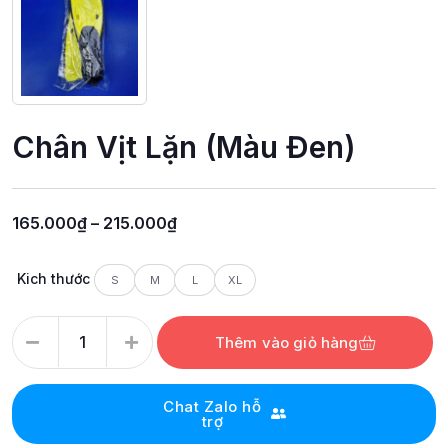
Chân Vịt Lặn (Màu Đen)
165.000
₫
–
215.000
₫
Kich thước
S
M
L
XL
Thêm vào giỏ hàng
Chat Zalo hỗ
trợ